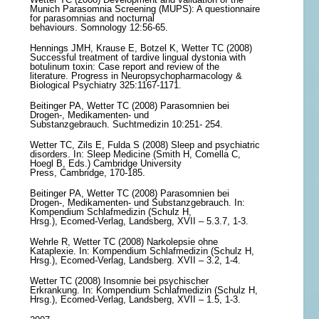
Munich Parasomnia Screening (MUPS): A questionnaire
for parasomnias and nocturnal
behaviours. Somnology 12:56-65.
Hennings JMH, Krause E, Botzel K, Wetter TC (2008)
Successful treatment of tardive lingual dystonia with
botulinum toxin: Case report and review of the
literature. Progress in Neuropsychopharmacology &
Biological Psychiatry 325:1167-1171.
Beitinger PA, Wetter TC (2008) Parasomnien bei
Drogen-, Medikamenten- und
Substanzgebrauch. Suchtmedizin 10:251- 254.
Wetter TC, Zils E, Fulda S (2008) Sleep and psychiatric
disorders. In: Sleep Medicine (Smith H, Comella C,
Hoegl B, Eds.) Cambridge University
Press, Cambridge, 170-185.
Beitinger PA, Wetter TC (2008) Parasomnien bei
Drogen-, Medikamenten- und Substanzgebrauch. In:
Kompendium Schlafmedizin (Schulz H,
Hrsg.), Ecomed-Verlag, Landsberg, XVII – 5.3.7, 1-3.
Wehrle R, Wetter TC (2008) Narkolepsie ohne
Kataplexie. In: Kompendium Schlafmedizin (Schulz H,
Hrsg.), Ecomed-Verlag, Landsberg. XVII – 3.2, 1-4.
Wetter TC (2008) Insomnie bei psychischer
Erkrankung. In: Kompendium Schlafmedizin (Schulz H,
Hrsg.), Ecomed-Verlag, Landsberg, XVII – 1.5, 1-3.