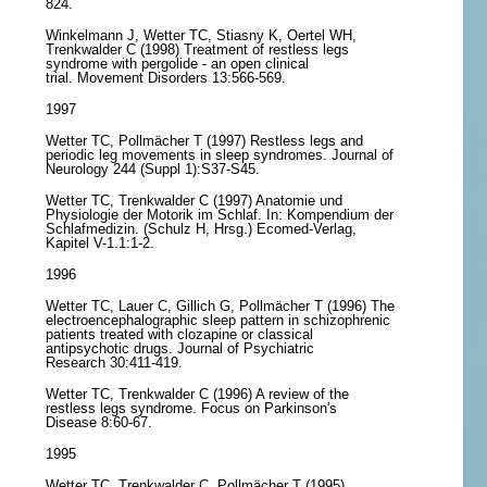
824.
Winkelmann J, Wetter TC, Stiasny K, Oertel WH,
Trenkwalder C (1998) Treatment of restless legs
syndrome with pergolide - an open clinical
trial. Movement Disorders 13:566-569.
1997
Wetter TC, Pollmächer T (1997) Restless legs and
periodic leg movements in sleep syndromes. Journal of
Neurology 244 (Suppl 1):S37-S45.
Wetter TC, Trenkwalder C (1997) Anatomie und
Physiologie der Motorik im Schlaf. In: Kompendium der
Schlafmedizin. (Schulz H, Hrsg.) Ecomed-Verlag,
Kapitel V-1.1:1-2.
1996
Wetter TC, Lauer C, Gillich G, Pollmächer T (1996) The
electroencephalographic sleep pattern in schizophrenic
patients treated with clozapine or classical
antipsychotic drugs. Journal of Psychiatric
Research 30:411-419.
Wetter TC, Trenkwalder C (1996) A review of the
restless legs syndrome. Focus on Parkinson's
Disease 8:60-67.
1995
Wetter TC, Trenkwalder C, Pollmächer T (1995)