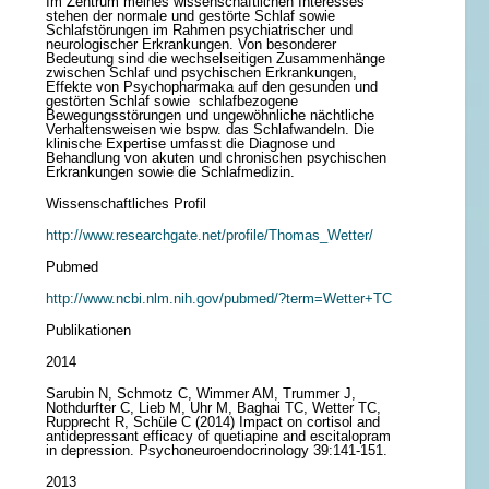
Im Zentrum meines wissenschaftlichen Interesses
stehen der normale und gestörte Schlaf sowie
Schlafstörungen im Rahmen psychiatrischer und
neurologischer Erkrankungen. Von besonderer
Bedeutung sind die wechselseitigen Zusammenhänge
zwischen Schlaf und psychischen Erkrankungen,
Effekte von Psychopharmaka auf den gesunden und
gestörten Schlaf sowie schlafbezogene
Bewegungsstörungen und ungewöhnliche nächtliche
Verhaltensweisen wie bspw. das Schlafwandeln. Die
klinische Expertise umfasst die Diagnose und
Behandlung von akuten und chronischen psychischen
Erkrankungen sowie die Schlafmedizin.
Wissenschaftliches Profil
http://www.researchgate.net/profile/Thomas_Wetter/
Pubmed
http://www.ncbi.nlm.nih.gov/pubmed/?term=Wetter+TC
Publikationen
2014
Sarubin N, Schmotz C, Wimmer AM, Trummer J,
Nothdurfter C, Lieb M, Uhr M, Baghai TC, Wetter TC,
Rupprecht R, Schüle C (2014) Impact on cortisol and
antidepressant efficacy of quetiapine and escitalopram
in depression. Psychoneuroendocrinology 39:141-151.
2013