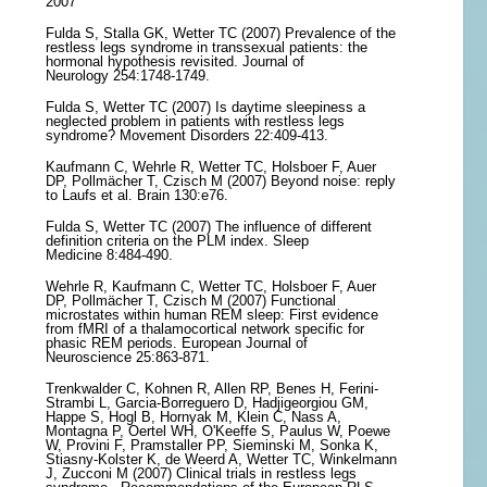
2007
Fulda S, Stalla GK, Wetter TC (2007) Prevalence of the
restless legs syndrome in transsexual patients: the
hormonal hypothesis revisited. Journal of
Neurology 254:1748-1749.
Fulda S, Wetter TC (2007) Is daytime sleepiness a
neglected problem in patients with restless legs
syndrome? Movement Disorders 22:409-413.
Kaufmann C, Wehrle R, Wetter TC, Holsboer F, Auer
DP, Pollmächer T, Czisch M (2007) Beyond noise: reply
to Laufs et al. Brain 130:e76.
Fulda S, Wetter TC (2007) The influence of different
definition criteria on the PLM index. Sleep
Medicine 8:484-490.
Wehrle R, Kaufmann C, Wetter TC, Holsboer F, Auer
DP, Pollmächer T, Czisch M (2007) Functional
microstates within human REM sleep: First evidence
from fMRI of a thalamocortical network specific for
phasic REM periods. European Journal of
Neuroscience 25:863-871.
Trenkwalder C, Kohnen R, Allen RP, Benes H, Ferini-
Strambi L, Garcia-Borreguero D, Hadjigeorgiou GM,
Happe S, Hogl B, Hornyak M, Klein C, Nass A,
Montagna P, Oertel WH, O'Keeffe S, Paulus W, Poewe
W, Provini F, Pramstaller PP, Sieminski M, Sonka K,
Stiasny-Kolster K, de Weerd A, Wetter TC, Winkelmann
J, Zucconi M (2007) Clinical trials in restless legs