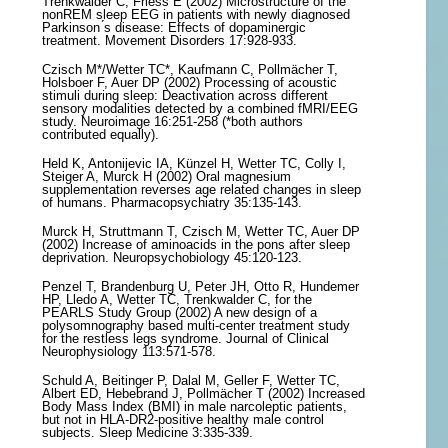
Trenkwalder C, Friess E (2002) Microstructure of the
nonREM sleep EEG in patients with newly diagnosed
Parkinson ́s disease: Effects of dopaminergic
treatment. Movement Disorders 17:928-933.
Czisch M*/Wetter TC*, Kaufmann C, Pollmächer T,
Holsboer F, Auer DP (2002) Processing of acoustic
stimuli during sleep: Deactivation across different
sensory modalities detected by a combined fMRI/EEG
study. Neuroimage 16:251-258 (*both authors
contributed equally).
Held K, Antonijevic IA, Künzel H, Wetter TC, Colly I,
Steiger A, Murck H (2002) Oral magnesium
supplementation reverses age related changes in sleep
of humans. Pharmacopsychiatry 35:135-143.
Murck H, Struttmann T, Czisch M, Wetter TC, Auer DP
(2002) Increase of aminoacids in the pons after sleep
deprivation. Neuropsychobiology 45:120-123.
Penzel T, Brandenburg U, Peter JH, Otto R, Hundemer
HP, Lledo A, Wetter TC, Trenkwalder C, for the
PEARLS Study Group (2002) A new design of a
polysomnography based multi-center treatment study
for the restless legs syndrome. Journal of Clinical
Neurophysiology 113:571-578.
Schuld A, Beitinger P, Dalal M, Geller F, Wetter TC,
Albert ED, Hebebrand J, Pollmächer T (2002) Increased
Body Mass Index (BMI) in male narcoleptic patients,
but not in HLA-DR2-positive healthy male control
subjects. Sleep Medicine 3:335-339.