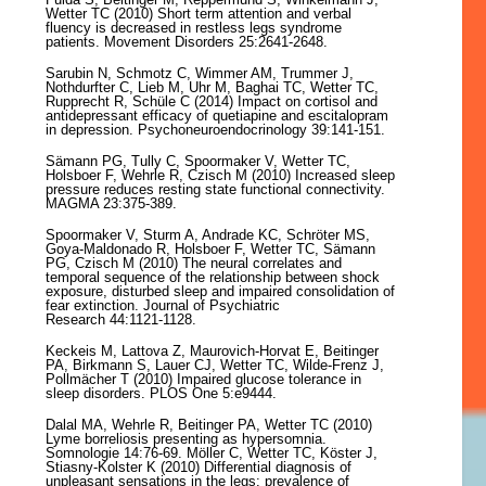
Wetter TC (2010) Short term attention and verbal
fluency is decreased in restless legs syndrome
patients. Movement Disorders 25:2641-2648.
Sarubin N, Schmotz C, Wimmer AM, Trummer J,
Nothdurfter C, Lieb M, Uhr M, Baghai TC, Wetter TC,
Rupprecht R, Schüle C (2014) Impact on cortisol and
antidepressant efficacy of quetiapine and escitalopram
in depression. Psychoneuroendocrinology 39:141-151.
Sämann PG, Tully C, Spoormaker V, Wetter TC,
Holsboer F, Wehrle R, Czisch M (2010) Increased sleep
pressure reduces resting state functional connectivity.
MAGMA 23:375-389.
Spoormaker V, Sturm A, Andrade KC, Schröter MS,
Goya-Maldonado R, Holsboer F, Wetter TC, Sämann
PG, Czisch M (2010) The neural correlates and
temporal sequence of the relationship between shock
exposure, disturbed sleep and impaired consolidation of
fear extinction. Journal of Psychiatric
Research 44:1121-1128.
Keckeis M, Lattova Z, Maurovich-Horvat E, Beitinger
PA, Birkmann S, Lauer CJ, Wetter TC, Wilde-Frenz J,
Pollmächer T (2010) Impaired glucose tolerance in
sleep disorders. PLOS One 5:e9444.
Dalal MA, Wehrle R, Beitinger PA, Wetter TC (2010)
Lyme borreliosis presenting as hypersomnia.
Somnologie 14:76-69. Möller C, Wetter TC, Köster J,
Stiasny-Kolster K (2010) Differential diagnosis of
unpleasant sensations in the legs: prevalence of