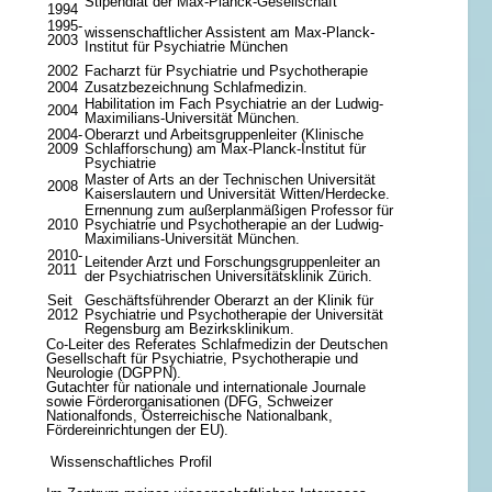
Stipendiat der Max-Planck-Gesellschaft
1994
1995-
wissenschaftlicher Assistent am Max-Planck-
2003
Institut für Psychiatrie München
2002
Facharzt für Psychiatrie und Psychotherapie
2004
Zusatzbezeichnung Schlafmedizin.
Habilitation im Fach Psychiatrie an der Ludwig-
2004
Maximilians-Universität München.
2004-
Oberarzt und Arbeitsgruppenleiter (Klinische
2009
Schlafforschung) am Max-Planck-Institut für
Psychiatrie
Master of Arts an der Technischen Universität
2008
Kaiserslautern und Universität Witten/Herdecke.
Ernennung zum außerplanmäßigen Professor für
2010
Psychiatrie und Psychotherapie an der Ludwig-
Maximilians-Universität München.
2010-
Leitender Arzt und Forschungsgruppenleiter an
2011
der Psychiatrischen Universitätsklinik Zürich.
Seit
Geschäftsführender Oberarzt an der Klinik für
2012
Psychiatrie und Psychotherapie der Universität
Regensburg am Bezirksklinikum.
Co-Leiter des Referates Schlafmedizin der Deutschen
Gesellschaft für Psychiatrie, Psychotherapie und
Neurologie (DGPPN).
Gutachter für nationale und internationale Journale
sowie Förderorganisationen (DFG, Schweizer
Nationalfonds, Österreichische Nationalbank,
Fördereinrichtungen der EU).
Wissenschaftliches Profil