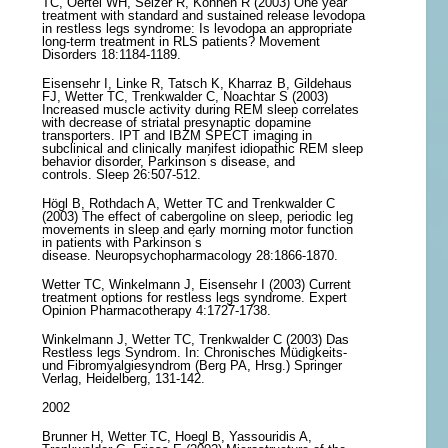
TC, Oertel WH, Selzer R, Kohnen R (2003) One year
treatment with standard and sustained release levodopa
in restless legs syndrome: Is levodopa an appropriate
long-term treatment in RLS patients? Movement
Disorders 18:1184-1189.
Eisensehr I, Linke R, Tatsch K, Kharraz B, Gildehaus
FJ, Wetter TC, Trenkwalder C, Noachtar S (2003)
Increased muscle activity during REM sleep correlates
with decrease of striatal presynaptic dopamine
transporters. IPT and IBZM SPECT imaging in
subclinical and clinically manifest idiopathic REM sleep
behavior disorder, Parkinson ́s disease, and
controls. Sleep 26:507-512.
Högl B, Rothdach A, Wetter TC and Trenkwalder C
(2003) The effect of cabergoline on sleep, periodic leg
movements in sleep and early morning motor function
in patients with Parkinson ́s
disease. Neuropsychopharmacology 28:1866-1870.
Wetter TC, Winkelmann J, Eisensehr I (2003) Current
treatment options for restless legs syndrome. Expert
Opinion Pharmacotherapy 4:1727-1738.
Winkelmann J, Wetter TC, Trenkwalder C (2003) Das
Restless legs Syndrom. In: Chronisches Müdigkeits-
und Fibromyalgiesyndrom (Berg PA, Hrsg.) Springer
Verlag, Heidelberg, 131-142.
2002
Brunner H, Wetter TC, Hoegl B, Yassouridis A,