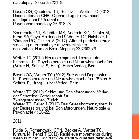
narcolepsy. Sleep 35:231-6.
Bosch OG, Quednow BB, Seifritz E, Wetter TC (2012)
Reconsiderung GHB: Orphan drug or new model
antidepressant? Journal of
Psychopharmacology 26:618-28.
Spoormaker VI, Schröter MS, Andrade KC, Dresler M,
Kiem SA,Goya-Maldonado R, Wetter TC, Holsboer, F,
Sämann PG, Czisch M (2012). Altered prediction error
signaling after rapid eye movement sleep
deprivation. Human Brain Mapping 33:2362-76.
Wetter TC (2012) Neurobiologie und Therapie der
Insomnie. In: Psychotherapie und Neurowissenschaften
(Böker H, Seifritz E, Hrsg). Huber Verlag, Bern.
Bosch OG, Wetter TC (2012) Stress und Depression.
In: Psychotherapie und Neurowissenschaften (Böker H,
Seifritz E, Hrsg). Huber Verlag, Bern.
Wetter TC (2012) Schlaf und Schlafstörungen. Verlag
der Schweizer Gesellschaft für
Zwangsstörungen, Zürich.
Wetter TC, Feiler J (2012) Das Stresshormonsystem in
der Depression und bei Schlafstörungen. Neurologie &
Psychiatrie 4: 20-22.
2011
Fulda S, Romanowski CPN, Becker A, Wetter TC,
Kimura M, Fenzl T (2011) Rapid eye movements during
sleep in mice: High trait-like stability qualifies rapid eye