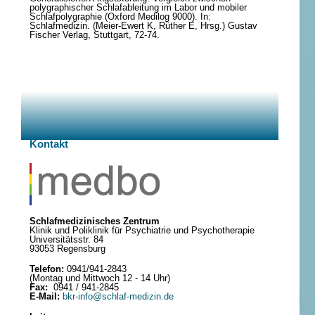
polygraphischer Schlafableitung im Labor und mobiler
Schlafpolygraphie (Oxford Medilog 9000). In:
Schlafmedizin. (Meier-Ewert K, Rüther E, Hrsg.) Gustav
Fischer Verlag, Stuttgart, 72-74.
Kontakt
Schlafmedizinisches Zentrum
Klinik und Poliklinik für Psychiatrie und Psychotherapie
Universitätsstr. 84
93053 Regensburg
Telefon:
0941/941-2843
(Montag und Mittwoch 12 - 14 Uhr)
Fax:
0941 / 941-2845
E-Mail:
bkr-info@schlaf-medizin.de