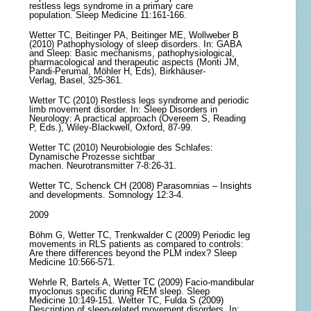
restless legs syndrome in a primary care
population. Sleep Medicine 11:161-166.
Wetter TC, Beitinger PA, Beitinger ME, Wollweber B
(2010) Pathophysiology of sleep disorders. In: GABA
and Sleep: Basic mechanisms, pathophysiological,
pharmacological and therapeutic aspects (Monti JM,
Pandi-Perumal, Möhler H, Eds), Birkhäuser-
Verlag, Basel, 325-361.
Wetter TC (2010) Restless legs syndrome and periodic
limb movement disorder. In: Sleep Disorders in
Neurology: A practical approach (Overeem S, Reading
P, Eds.), Wiley-Blackwell, Oxford, 87-99.
Wetter TC (2010) Neurobiologie des Schlafes:
Dynamische Prozesse sichtbar
machen. Neurotransmitter 7-8:26-31.
Wetter TC, Schenck CH (2008) Parasomnias – Insights
and developments. Somnology 12:3-4.
2009
Böhm G, Wetter TC, Trenkwalder C (2009) Periodic leg
movements in RLS patients as compared to controls:
Are there differences beyond the PLM index? Sleep
Medicine 10:566-571.
Wehrle R, Bartels A, Wetter TC (2009) Facio-mandibular
myoclonus specific during REM sleep. Sleep
Medicine 10:149-151. Wetter TC, Fulda S (2009)
Description of sleep-related movement disorders. In: