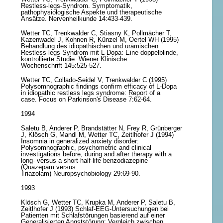
Restless-legs-Syndrom. Symptomatik,
pathophysiologische Aspekte und therapeutische
Ansätze. Nervenheilkunde 14:433-439.
Wetter TC, Trenkwalder C, Stiasny K, Pollmächer T,
Kazenwadel J, Kohnen R, Künzel M, Oertel WH (1995)
Behandlung des idiopathischen und urämischen
Restless-legs-Syndrom mit L-Dopa: Eine doppelblinde,
kontrollierte Studie. Wiener Klinische
Wochenschrift 145:525-527.
Wetter TC, Collado-Seidel V, Trenkwalder C (1995)
Polysomnographic findings confirm efficacy of L-Dopa
in idiopathic restless legs syndrome: Report of a
case. Focus on Parkinson's Disease 7:62-64.
1994
Saletu B, Anderer P, Brandstätter N, Frey R, Grünberger
J, Klösch G, Mandl M, Wetter TC, Zeitlhofer J (1994)
Insomnia in generalized anxiety disorder:
Polysomnographic, psychometric and clinical
investigations before, during and after therapy with a
long- versus a short-half-life benzodiazepine
(Quazepam versus
Triazolam) Neuropsychobiology 29:69-90.
1993
Klösch G, Wetter TC, Krupka M, Anderer P, Saletu B,
Zeitlhofer J (1993) Schlaf-EEG-Untersuchungen bei
Patienten mit Schlafstörungen basierend auf einer
Generalisierten Angststörung: Vergleich zwischen