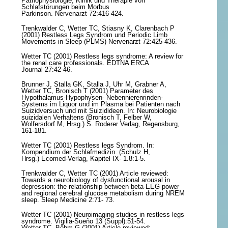
Pathophysiologie, Klinik und Therapie von
Schlafstörungen beim Morbus
Parkinson. Nervenarzt 72:416-424.
Trenkwalder C, Wetter TC, Stiasny K, Clarenbach P
(2001) Restless Legs Syndrom und Periodic Limb
Movements in Sleep (PLMS) Nervenarzt 72:425-436.
Wetter TC (2001) Restless legs syndrome: A review for
the renal care professionals. EDTNA ERCA
Journal 27:42-46.
Brunner J, Stalla GK, Stalla J, Uhr M, Grabner A,
Wetter TC, Bronisch T (2001) Parameter des
Hypothalamus-Hypophysen- Nebennierenrinden-
Systems im Liquor und im Plasma bei Patienten nach
Suizidversuch und mit Suizidideen. In: Neurobiologie
suizidalen Verhaltens (Bronisch T, Felber W,
Wolfersdorf M, Hrsg.) S. Roderer Verlag, Regensburg,
161-181.
Wetter TC (2001) Restless legs Syndrom. In:
Kompendium der Schlafmedizin. (Schulz H,
Hrsg.) Ecomed-Verlag, Kapitel IX- 1.8:1-5.
Trenkwalder C, Wetter TC (2001) Article reviewed:
Towards a neurobiology of dysfunctional arousal in
depression: the relationship between beta-EEG power
and regional cerebral glucose metabolism during NREM
sleep. Sleep Medicine 2:71- 73.
Wetter TC (2001) Neuroimaging studies in restless legs
syndrome. Vigilia-Sueño 13 (Suppl):51-54.
Wetter TC, Böhm G (2001) Article reviewed: