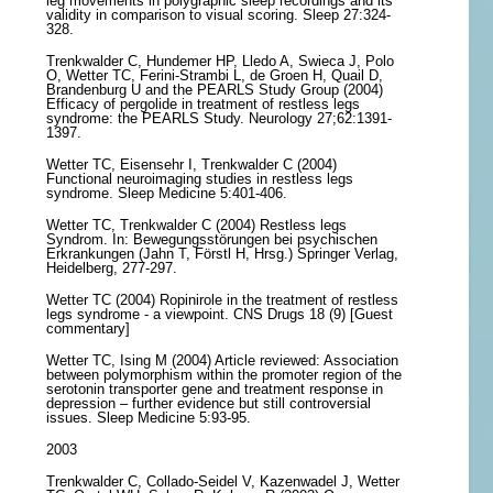
leg movements in polygraphic sleep recordings and its
validity in comparison to visual scoring. Sleep 27:324-
328.
Trenkwalder C, Hundemer HP, Lledo A, Swieca J, Polo
O, Wetter TC, Ferini-Strambi L, de Groen H, Quail D,
Brandenburg U and the PEARLS Study Group (2004)
Efficacy of pergolide in treatment of restless legs
syndrome: the PEARLS Study. Neurology 27;62:1391-
1397.
Wetter TC, Eisensehr I, Trenkwalder C (2004)
Functional neuroimaging studies in restless legs
syndrome. Sleep Medicine 5:401-406.
Wetter TC, Trenkwalder C (2004) Restless legs
Syndrom. In: Bewegungsstörungen bei psychischen
Erkrankungen (Jahn T, Förstl H, Hrsg.) Springer Verlag,
Heidelberg, 277-297.
Wetter TC (2004) Ropinirole in the treatment of restless
legs syndrome - a viewpoint. CNS Drugs 18 (9) [Guest
commentary]
Wetter TC, Ising M (2004) Article reviewed: Association
between polymorphism within the promoter region of the
serotonin transporter gene and treatment response in
depression – further evidence but still controversial
issues. Sleep Medicine 5:93-95.
2003
Trenkwalder C, Collado-Seidel V, Kazenwadel J, Wetter