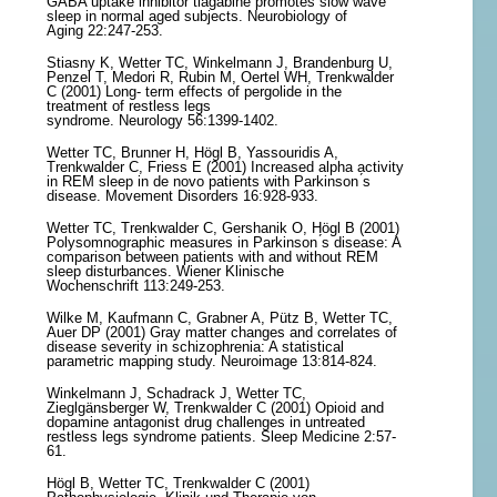
GABA uptake inhibitor tiagabine promotes slow wave
sleep in normal aged subjects. Neurobiology of
Aging 22:247-253.
Stiasny K, Wetter TC, Winkelmann J, Brandenburg U,
Penzel T, Medori R, Rubin M, Oertel WH, Trenkwalder
C (2001) Long- term effects of pergolide in the
treatment of restless legs
syndrome. Neurology 56:1399-1402.
Wetter TC, Brunner H, Högl B, Yassouridis A,
Trenkwalder C, Friess E (2001) Increased alpha activity
in REM sleep in de novo patients with Parkinson ́s
disease. Movement Disorders 16:928-933.
Wetter TC, Trenkwalder C, Gershanik O, Högl B (2001)
Polysomnographic measures in Parkinson ́s disease: A
comparison between patients with and without REM
sleep disturbances. Wiener Klinische
Wochenschrift 113:249-253.
Wilke M, Kaufmann C, Grabner A, Pütz B, Wetter TC,
Auer DP (2001) Gray matter changes and correlates of
disease severity in schizophrenia: A statistical
parametric mapping study. Neuroimage 13:814-824.
Winkelmann J, Schadrack J, Wetter TC,
Zieglgänsberger W, Trenkwalder C (2001) Opioid and
dopamine antagonist drug challenges in untreated
restless legs syndrome patients. Sleep Medicine 2:57-
61.
Högl B, Wetter TC, Trenkwalder C (2001)