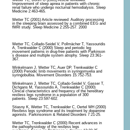
Improvement of sleep apnea in patients with chronic
renal failure who undergo nocturnal hemodialysis. Sleep
Medicine 2:463-465.
Wetter TC (2001) Article reviewed: Auditory processing
in the sleeping brain assessed by a combined EEG and
fMRI study. Sleep Medicine 2:255-257. 2000
Wetter TC, Collado-Seidel V, Pollmächer T, Yassouridis
A, Trenkwalder C (2000) Sleep and periodic leg
movement patterns in drug-free patients with Parkinson
́s disease and multiple system atrophy. Sleep 23:361-
367.
Winkelmann J, Wetter TC, Auer DP, Trenkwalder C
(2000) Periodic limb movements in syringomyelia and
syringobulbia. Movement Disorders 15:752-753.
Winkelmann J, Wetter TC, Collado-Seidel V, Gasser T,
Dichgans M, Yassouridis A, Trenkwalder C (2000)
Clinical characteristics and frequency of the hereditary
restless legs syndrome in a population of 300
patients. Sleep 23:597-602.
Stiasny K, Wetter TC, Trenkwalder C, Oertel WH (2000)
Restless legs syndrome and its treatment by dopamine
agonists. Parkinsonism & Related Disorders 7:21-25.
Wetter TC, Trenkwalder C (2000) Recent advances in
the pathophysiology of the restless legs