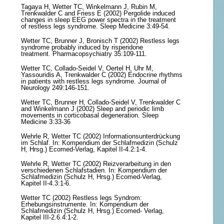
Tagaya H, Wetter TC, Winkelmann J, Rubin M,
Trenkwalder C and Friess E (2002) Pergolide induced
changes in sleep EEG power spectra in the treatment
of restless legs syndrome. Sleep Medicine 3:49-54.
Wetter TC, Brunner J, Bronisch T (2002) Restless legs
syndrome probably induced by risperidone
treatment. Pharmacopsychiatry 35:109-111.
Wetter TC, Collado-Seidel V, Oertel H, Uhr M,
Yassouridis A, Trenkwalder C (2002) Endocrine rhythms
in patients with restless legs syndrome. Journal of
Neurology 249:146-151.
Wetter TC, Brunner H, Collado-Seidel V, Trenkwalder C
and Winkelmann J (2002) Sleep and periodic limb
movements in corticobasal degeneration. Sleep
Medicine 3:33-36
Wehrle R, Wetter TC (2002) Informationsunterdrückung
im Schlaf. In: Kompendium der Schlafmedizin (Schulz
H, Hrsg.) Ecomed-Verlag, Kapitel II-4.2:1-4.
Wehrle R, Wetter TC (2002) Reizverarbeitung in den
verschiedenen Schlafstadien. In: Kompendium der
Schlafmedizin (Schulz H, Hrsg.) Ecomed-Verlag,
Kapitel II-4.3:1-6.
Wetter TC (2002) Restless legs Syndrom:
Erhebungsinstrumente. In: Kompendium der
Schlafmedizin (Schulz H, Hrsg.) Ecomed- Verlag,
Kapitel III-2.6.4:1-2.