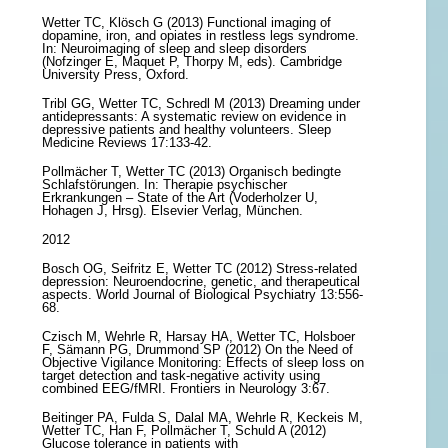
Wetter TC, Klösch G (2013) Functional imaging of
dopamine, iron, and opiates in restless legs syndrome.
In: Neuroimaging of sleep and sleep disorders
(Nofzinger E, Maquet P, Thorpy M, eds). Cambridge
University Press, Oxford.
Tribl GG, Wetter TC, Schredl M (2013) Dreaming under
antidepressants: A systematic review on evidence in
depressive patients and healthy volunteers. Sleep
Medicine Reviews 17:133-42.
Pollmächer T, Wetter TC (2013) Organisch bedingte
Schlafstörungen. In: Therapie psychischer
Erkrankungen – State of the Art (Voderholzer U,
Hohagen J, Hrsg). Elsevier Verlag, München.
2012
Bosch OG, Seifritz E, Wetter TC (2012) Stress-related
depression: Neuroendocrine, genetic, and therapeutical
aspects. World Journal of Biological Psychiatry 13:556-
68.
Czisch M, Wehrle R, Harsay HA, Wetter TC, Holsboer
F, Sämann PG, Drummond SP (2012) On the Need of
Objective Vigilance Monitoring: Effects of sleep loss on
target detection and task-negative activity using
combined EEG/fMRI. Frontiers in Neurology 3:67.
Beitinger PA, Fulda S, Dalal MA, Wehrle R, Keckeis M,
Wetter TC, Han F, Pollmächer T, Schuld A (2012)
Glucose tolerance in patients with