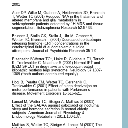
2001
Auer DP, Wilke M, Grabner A, Heidenreich JO, Bronisch
T, Wetter TC (2001) Reduced NAA in the thalamus and
altered membrane and glial metabolism in
schizophrenic patients detected by 1H-MRS and tissue
segmentation. Schizophrenia Research 52:87-99.
Brunner J, Stalla GK, Stalla J, Uhr M, Grabner A,
Wetter TC, Bronisch T (2001) Decreased corticotropin-
releasing hormone (CRH) concentrations in the
cerebrospinal fluid of eucortisolemic suicide
attempters. Journal of Psychiatric Research 35:1-9.
Eisensehr I*/Wetter TC*, Linke R, Gildehaus FJ, Tatsch
K, Trenkwalder C, Noachtar S (2001) Normal IPT and
IBZM SPECT in drug-naive and levodopa-treated
idiopathic restless legs syndrome. Neurology 57:1307-
1309 (*both authors contributed equally).
Högl B, Peralta CM, Wetter TC, Gershanik O,
Trenkwalder C (2001) Effect of sleep deprivation on
motor performance in patients with Parkinson ́s
disease. Movement Disorders 16:616-621.
Lancel M, Wetter TC, Steiger A, Mathias S (2001)
Effect of the GABAA agonist gaboxadol on nocturnal
sleep and hormone secretion in normal elderly
subjects. American Journal of Physiology &
Endocrinology Metabolism 281:E130-137.
Mathias S, Wetter TC, Steiger A, Lancel M (2001) The