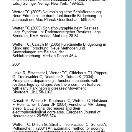
Eds.) Springer Verlag, New York, 499-513.
Wetter TC (2005) Neurobiologische Schlafforschung:
Neue Erkenntnisse durch funktionelle Bildgebung. In:
Jahrbuch der Max-Planck-Gesellschaft, 589-593.
Wetter TC (2005) Schlafpolygraphie beim Restless
Legs Syndrom. In: Patientenratgeber Restless Legs
Syndrom, KVM-Verlag, Marburg, 28-34.
Wetter TC, Czisch M (2005) Funktionelle Bildgebung in
Klinik und Forschung: Neue Methoden und
Anwendungen am Beispiel der
Schlafforschung. Medizin Report 46:4.
2004
Linke R, Eisensehr I, Wetter TC, Gildehaus FJ, Pöpperl
G, Trenkwalder C, Noachtar S, Tatsch K (2004)
Presynaptic dopaminergic function in patients with
restless legs syndrome: Are there common features
with early Parkinson ́s disease? Movement
Disorders 19:1158-1162
Czisch M, Wehrle R, Kaufmann C, Wetter TC, Holsboer
F, Pollmächer T, Auer DP (2004) Functional MRI during
sleep: BOLD signal decreases and their
electrophysiological correlates. European Journal of
Neuroscience 20:566-574.
Wetter TC, Dirlich G, Streit J, Trenkwalder C, Schuld A,
Pollmächer T (2004) An automatic method for scoring