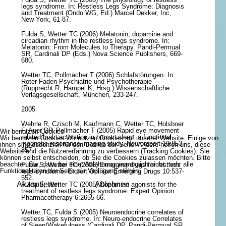
legs syndrome. In: Restless Legs Syndrome: Diagnosis
and Treatment (Ondo WG, Ed.) Marcel Dekker, Inc,
New York, 61-87.
Fulda S, Wetter TC (2006) Melatonin, dopamine and
circadian rhythm in the restless legs syndrome. In:
Melatonin: From Molecules to Therapy. Pandi-Permual
SR, Cardinali DP (Eds.) Nova Science Publishers, 669-
680.
Wetter TC, Pollmächer T (2006) Schlafstörungen. In:
Roter Faden Psychiatrie und Psychotherapie
(Rupprecht R, Hampel K, Hrsg.) Wissenschaftliche
Verlagsgesellschaft, München, 233-247.
2005
Wehrle R, Czisch M, Kaufmann C, Wetter TC, Holsboer
F, Auer DP, Pollmächer T (2005) Rapid eye movement-
Wir benutzen Cookies
related brain activation in human sleep: a functional
Wir benutzen Cookies Wir nutzen Cookies auf unserer Website. Einige von
magnetic resonance imaging study. Neuroreport 16:853-
ihnen sind essenziell für den Betrieb der Seite. Andere helfen uns, diese
857.
Website und die Nutzererfahrung zu verbessern (Tracking Cookies). Sie
können selbst entscheiden, ob Sie die Cookies zulassen möchten. Bitte
beachten Sie, dass bei einer Ablehnung womöglich nicht mehr alle
Fulda S, Wetter TC (2005) Emerging drugs for restless
Funktionalitäten der Seite zur Verfügung stehen.
legs syndrome. Expert Opinion Emerging Drugs 10:537-
552.
Akzeptieren
Ablehnen
Fulda S, Wetter TC (2005) Dopamine agonists for the
treatment of restless legs syndrome. Expert Opinion
Pharmacotherapy 6:2655-66.
Wetter TC, Fulda S (2005) Neuroendocrine correlates of
restless legs syndrome. In: Neuro-endocrine Correlates
of Sleep/Wakefulness (Cardinali DP, Pandi-Permual SR,