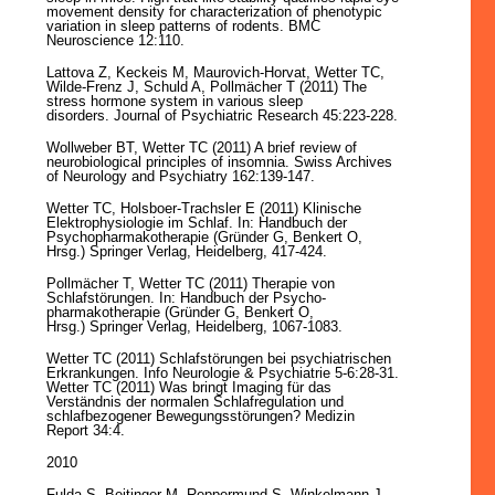
movement density for characterization of phenotypic
variation in sleep patterns of rodents. BMC
Neuroscience 12:110.
Lattova Z, Keckeis M, Maurovich-Horvat, Wetter TC,
Wilde-Frenz J, Schuld A, Pollmächer T (2011) The
stress hormone system in various sleep
disorders. Journal of Psychiatric Research 45:223-228.
Wollweber BT, Wetter TC (2011) A brief review of
neurobiological principles of insomnia. Swiss Archives
of Neurology and Psychiatry 162:139-147.
Wetter TC, Holsboer-Trachsler E (2011) Klinische
Elektrophysiologie im Schlaf. In: Handbuch der
Psychopharmakotherapie (Gründer G, Benkert O,
Hrsg.) Springer Verlag, Heidelberg, 417-424.
Pollmächer T, Wetter TC (2011) Therapie von
Schlafstörungen. In: Handbuch der Psycho-
pharmakotherapie (Gründer G, Benkert O,
Hrsg.) Springer Verlag, Heidelberg, 1067-1083.
Wetter TC (2011) Schlafstörungen bei psychiatrischen
Erkrankungen. Info Neurologie & Psychiatrie 5-6:28-31.
Wetter TC (2011) Was bringt Imaging für das
Verständnis der normalen Schlafregulation und
schlafbezogener Bewegungsstörungen? Medizin
Report 34:4.
2010
Fulda S, Beitinger M, Reppermund S, Winkelmann J,