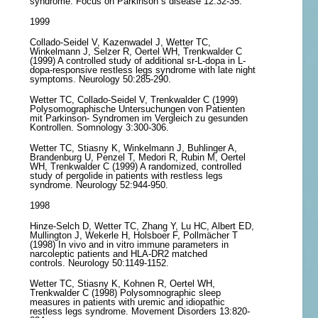
syndrome. Focus on Parkinson ́s disease 12:32-35.
1999
Collado-Seidel V, Kazenwadel J, Wetter TC,
Winkelmann J, Selzer R, Oertel WH, Trenkwalder C
(1999) A controlled study of additional sr-L-dopa in L-
dopa-responsive restless legs syndrome with late night
symptoms. Neurology 50:285-290.
Wetter TC, Collado-Seidel V, Trenkwalder C (1999)
Polysomographische Untersuchungen von Patienten
mit Parkinson- Syndromen im Vergleich zu gesunden
Kontrollen. Somnology 3:300-306.
Wetter TC, Stiasny K, Winkelmann J, Buhlinger A,
Brandenburg U, Penzel T, Medori R, Rubin M, Oertel
WH, Trenkwalder C (1999) A randomized, controlled
study of pergolide in patients with restless legs
syndrome. Neurology 52:944-950.
1998
Hinze-Selch D, Wetter TC, Zhang Y, Lu HC, Albert ED,
Mullington J, Wekerle H, Holsboer F, Pollmächer T
(1998) In vivo and in vitro immune parameters in
narcoleptic patients and HLA-DR2 matched
controls. Neurology 50:1149-1152.
Wetter TC, Stiasny K, Kohnen R, Oertel WH,
Trenkwalder C (1998) Polysomnographic sleep
measures in patients with uremic and idiopathic
restless legs syndrome. Movement Disorders 13:820-