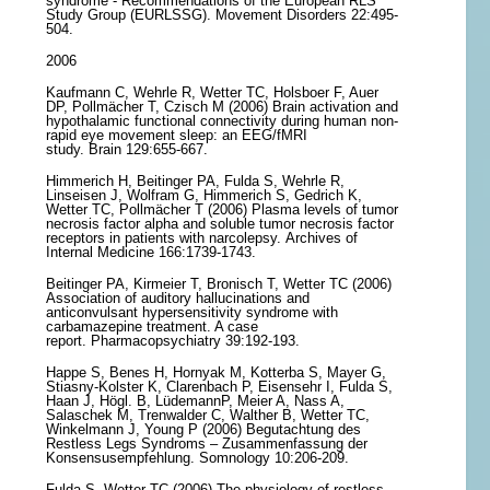
syndrome - Recommendations of the European RLS
Study Group (EURLSSG). Movement Disorders 22:495-
504.
2006
Kaufmann C, Wehrle R, Wetter TC, Holsboer F, Auer
DP, Pollmächer T, Czisch M (2006) Brain activation and
hypothalamic functional connectivity during human non-
rapid eye movement sleep: an EEG/fMRI
study. Brain 129:655-667.
Himmerich H, Beitinger PA, Fulda S, Wehrle R,
Linseisen J, Wolfram G, Himmerich S, Gedrich K,
Wetter TC, Pollmächer T (2006) Plasma levels of tumor
necrosis factor alpha and soluble tumor necrosis factor
receptors in patients with narcolepsy. Archives of
Internal Medicine 166:1739-1743.
Beitinger PA, Kirmeier T, Bronisch T, Wetter TC (2006)
Association of auditory hallucinations and
anticonvulsant hypersensitivity syndrome with
carbamazepine treatment. A case
report. Pharmacopsychiatry 39:192-193.
Happe S, Benes H, Hornyak M, Kotterba S, Mayer G,
Stiasny-Kolster K, Clarenbach P, Eisensehr I, Fulda S,
Haan J, Högl. B, LüdemannP, Meier A, Nass A,
Salaschek M, Trenwalder C, Walther B, Wetter TC,
Winkelmann J, Young P (2006) Begutachtung des
Restless Legs Syndroms – Zusammenfassung der
Konsensusempfehlung. Somnology 10:206-209.
Fulda S, Wetter TC (2006) The physiology of restless